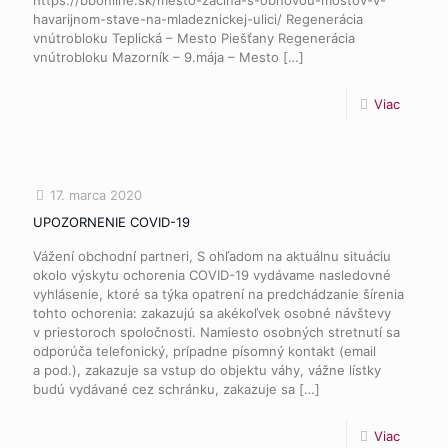
https://bbonline.sk/mesto-zacina-s-obnovou-mostov-v-
havarijnom-stave-na-mladeznickej-ulici/ Regenerácia
vnútrobloku Teplická – Mesto Piešťany Regenerácia
vnútrobloku Mazorník – 9.mája – Mesto
[…]
Viac
17. marca 2020
UPOZORNENIE COVID-19
Vážení obchodní partneri, S ohľadom na aktuálnu situáciu
okolo výskytu ochorenia COVID-19 vydávame nasledovné
vyhlásenie, ktoré sa týka opatrení na predchádzanie šírenia
tohto ochorenia: zakazujú sa akékoľvek osobné návštevy
v priestoroch spoločnosti. Namiesto osobných stretnutí sa
odporúča telefonický, prípadne písomný kontakt (email
a pod.), zakazuje sa vstup do objektu váhy, vážne lístky
budú vydávané cez schránku, zakazuje sa
[…]
Viac