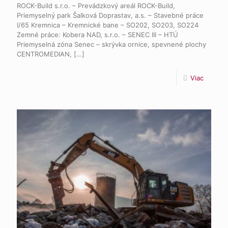
ROCK-Build s.r.o. – Prevádzkový areál ROCK-Build,
Priemyselný park Šalková Doprastav, a.s. – Stavebné práce
I/65 Kremnica – Kremnické bane – SO202, SO203, SO224
Zemné práce: Kobera NAD, s.r.o. – SENEC III – HTÚ
Priemyselná zóna Senec – skrývka ornice, spevnené plochy
CENTROMEDIAN,
[…]
Viac