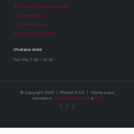
Búracie a demoličné práce
Zemné práce
Stavebné práce
Recyklácia odpadu
Otváracia doba:
Pon-Pia: 7:30 – 15:30
© Copyright 2026 | PEMAX PLUS | Všetky práva
vyhradené.
Tvorba webstránok
a
SEO