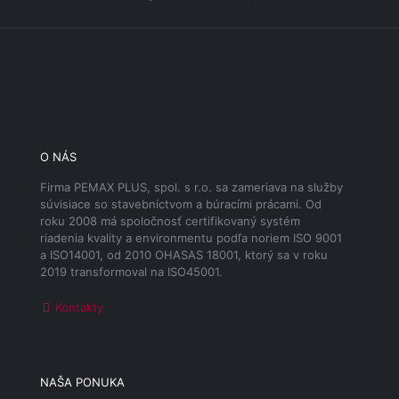
O NÁS
Firma PEMAX PLUS, spol. s r.o. sa zameriava na služby
súvisiace so stavebníctvom a búracími prácami. Od
roku 2008 má spoločnosť certifikovaný systém
riadenia kvality a environmentu podľa noriem ISO 9001
a ISO14001, od 2010 OHASAS 18001, ktorý sa v roku
2019 transformoval na ISO45001.
Kontakty
NAŠA PONUKA