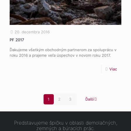
20. decembra 2016
PF 2017
Ďakujeme všetkým obchodným partnerom za spoluprácu v
roku 2016 a prajeme veľa úspechov v novom roku 2017.
Viac
1
2
3
Ďalší
Predstavujeme špičku v oblasti demolačných,
zemných a búracích prác.