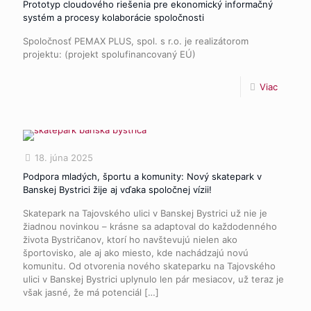
Prototyp cloudového riešenia pre ekonomický informačný
systém a procesy kolaborácie spoločnosti
Spoločnosť PEMAX PLUS, spol. s r.o. je realizátorom
projektu: (projekt spolufinancovaný EÚ)
Viac
18. júna 2025
Podpora mladých, športu a komunity: Nový skatepark v
Banskej Bystrici žije aj vďaka spoločnej vízii!
Skatepark na Tajovského ulici v Banskej Bystrici už nie je
žiadnou novinkou – krásne sa adaptoval do každodenného
života Bystričanov, ktorí ho navštevujú nielen ako
športovisko, ale aj ako miesto, kde nachádzajú novú
komunitu. Od otvorenia nového skateparku na Tajovského
ulici v Banskej Bystrici uplynulo len pár mesiacov, už teraz je
však jasné, že má potenciál
[…]