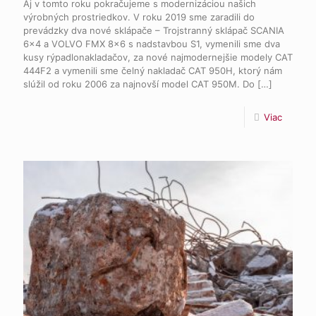
Aj v tomto roku pokračujeme s modernizáciou našich
výrobných prostriedkov. V roku 2019 sme zaradili do
prevádzky dva nové sklápače – Trojstranný sklápač SCANIA
6×4 a VOLVO FMX 8×6 s nadstavbou S1, vymenili sme dva
kusy rýpadlonakladačov, za nové najmodernejšie modely CAT
444F2 a vymenili sme čelný nakladač CAT 950H, ktorý nám
slúžil od roku 2006 za najnovší model CAT 950M. Do
[…]
Viac