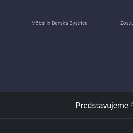
Möbellix Banská Bystrica
Zosu
Predstavujeme š