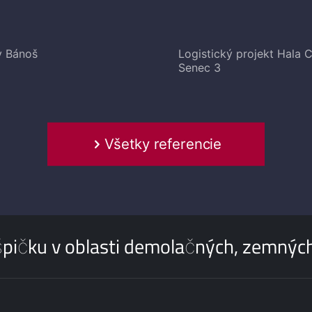
v Bánoš
Logistický projekt Hala 
Senec 3
Všetky referencie
pičku v oblasti demolačných, zemných 