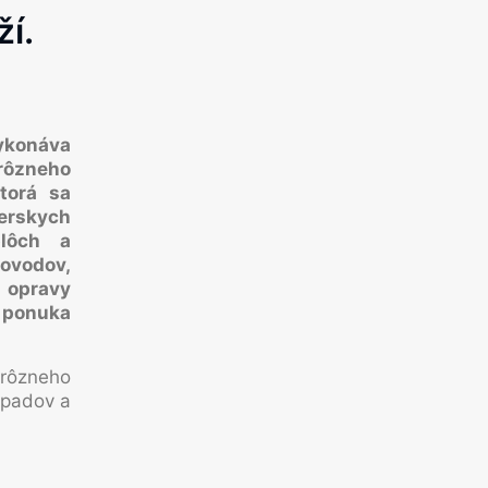
í.
ykonáva
 rôzneho
torá sa
erskych
plôch a
ovodov,
 opravy
 ponuka
rôzneho
dpadov a