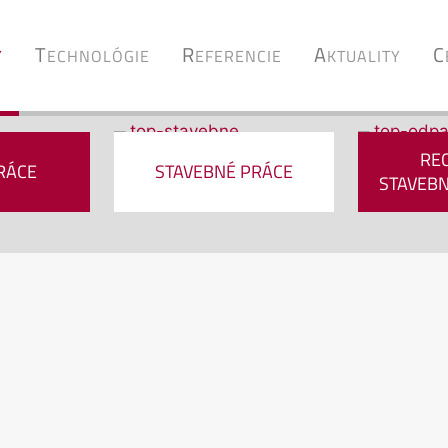
T
R
A
C
Y
ECHNOLÓGIE
EFERENCIE
KTUALITY
RE
RÁCE
STAVEBNÉ PRÁCE
STAVEB