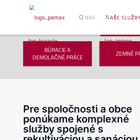
O
N
NÁS
AŠE SLUŽB
BÚRACIE A
ZEMNÉ P
DEMOLAČNÉ PRÁCE
Pre spoločnosti a obce
ponúkame komplexné
služby spojené s
rekultiváciou a sanáciou