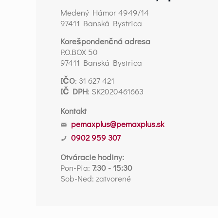
Medený Hámor 4949/14
97411 Banská Bystrica
Korešpondenčná adresa
P.O.BOX 50
97411 Banská Bystrica
IČO
: 31 627 421
IČ DPH
: SK2020461663
Kontakt
pemaxplus@pemaxplus.sk
0902 959 307
Otváracie hodiny:
Pon-Pia:
7:30 - 15:30
Sob-Ned: zatvorené