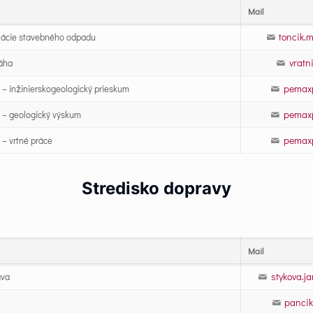
Mail
toncik.
klácie stavebného odpadu
vratn
Váha
pemax
– inžinierskogeologický prieskum
pemax
 – geologický výskum
pemax
– vrtné práce
Stredisko dopravy
Mail
stykova.j
ava
pancik