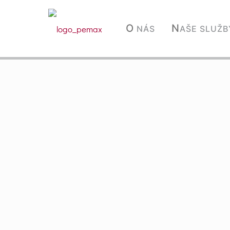
O
N
NÁS
AŠE SLUŽB