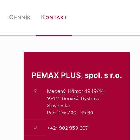
C
K
ENNÍK
ONTAKT
PEMAX PLUS, spol. s r.o.
Medený Hámor 4949/14
97411 Banská Bystrica
Slovensko
Pon-Pia: 7:30 - 15:30
+421 902 959 307