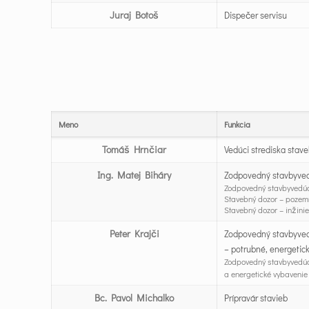
Juraj Botoš
Dispečer servisu
Meno
Funkcia
Tomáš Hrnčiar
Vedúci strediska stav
Ing. Matej Biháry
Zodpovedný stavbyved
Zodpovedný stavbyvedúci
Stavebný dozor – pozem
Stavebný dozor – inžini
Peter Krajči
Zodpovedný stavbyvedú
– potrubné, energetick
Zodpovedný stavbyvedúci
a energetické vybavenie 
Bc. Pavol Michalko
Prípravár stavieb