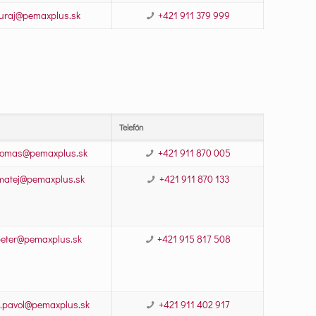
juraj@pemaxplus.sk
+421 911 379 999
Telefón
.tomas@pemaxplus.sk
+421 911 870 005
matej@pemaxplus.sk
+421 911 870 133
.peter@pemaxplus.sk
+421 915 817 508
.pavol@pemaxplus.sk
+421 911 402 917