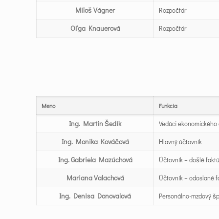
Miloš Vágner
Rozpočtár
Oľga Knauerová
Rozpočtár
Meno
Funkcia
Ing. Martin Šedík
Vedúci ekonomického o
Ing. Monika Kováčová
Hlavný účtovník
Ing. Gabriela Mazúchová
Účtovník – došlé fakt
Mariana Valachová
Účtovník – odoslané f
Ing. Denisa Donovalová
Personálno-mzdový šp