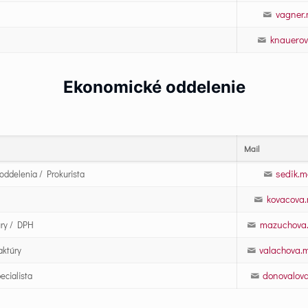
vagner.
knauerov
Ekonomické oddelenie
Mail
sedik.m
ddelenia / Prokurista
kovacova
mazuchova.
úry / DPH
valachova.
aktúry
donovalov
ecialista