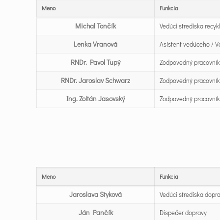
Meno
Funkcia
Michal Tončík
Vedúci strediska recy
Lenka Vranová
Asistent vedúceho / 
RNDr. Pavol Tupý
Zodpovedný pracovník 
RNDr. Jaroslav Schwarz
Zodpovedný pracovník
Ing. Zoltán Jasovský
Zodpovedný pracovník 
Meno
Funkcia
Jaroslava Styková
Vedúci strediska dopr
Ján Pančík
Dispečer dopravy