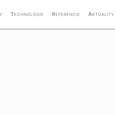
T
R
A
Y
ECHNOLÓGIE
EFERENCIE
KTUALITY