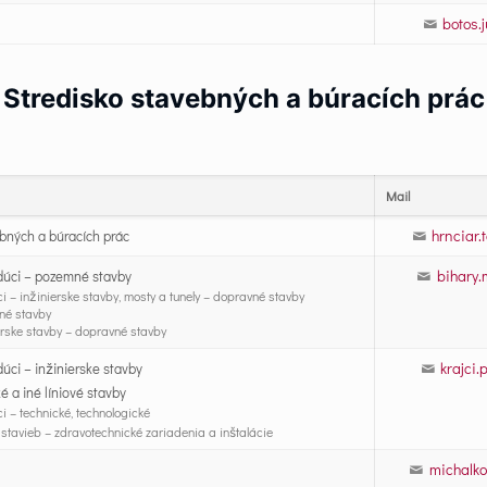
botos.
Stredisko stavebných a búracích prác
Mail
hrnciar
ebných a búracích prác
bihary.
úci – pozemné stavby
 – inžinierske stavby, mosty a tunely – dopravné stavby
né stavby
erske stavby – dopravné stavby
krajci
ci – inžinierske stavby
é a iné líniové stavby
 – technické, technologické
stavieb – zdravotechnické zariadenia a inštalácie
michalko