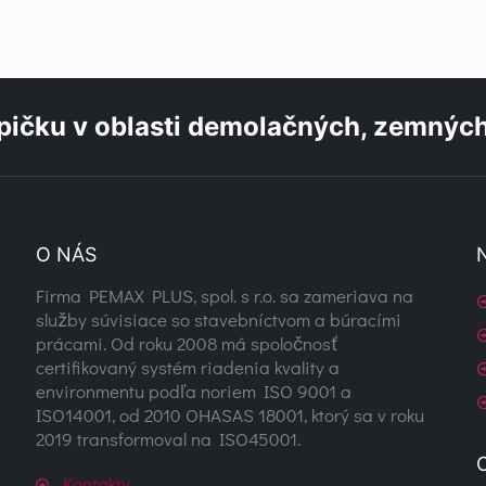
ičku v oblasti demolačných, zemných
O NÁS
Firma PEMAX PLUS, spol. s r.o. sa zameriava na
služby súvisiace so stavebníctvom a búracími
prácami. Od roku 2008 má spoločnosť
certifikovaný systém riadenia kvality a
environmentu podľa noriem ISO 9001 a
ISO14001, od 2010 OHASAS 18001, ktorý sa v roku
2019 transformoval na ISO45001.
Kontakty