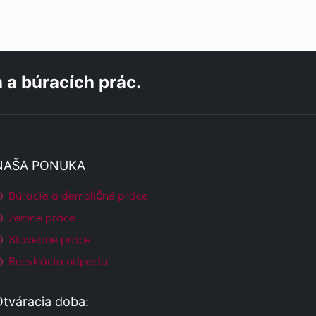
 a búracích prác.
NAŠA PONUKA
Búracie a demoličné práce
Zemné práce
Stavebné práce
Recyklácia odpadu
Otváracia doba: