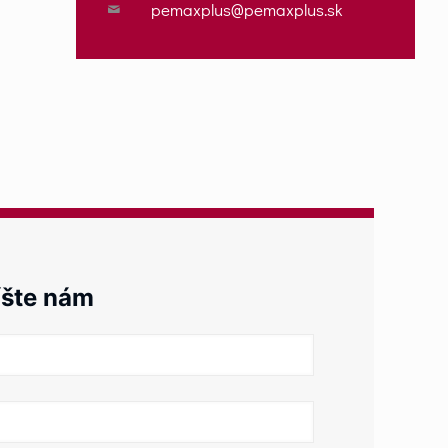
pemaxplus@pemaxplus.sk
šte nám