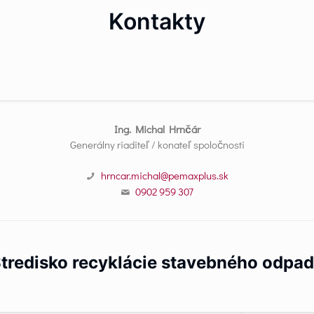
Kontakty
Ing. Michal Hrnčár
Generálny riaditeľ / konateľ spoločnosti
hrncar.michal@pemaxplus.sk
0902 959 307
tredisko recyklácie stavebného odpa