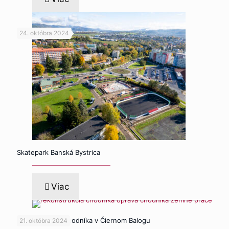
24. októbra 2024
Skatepark Banská Bystrica
Viac
default
Rekonštrukcia chodníka v Čiernom Balogu
21. októbra 2024