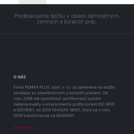
Predstavujeme špičku v oblasti demolačných,
zemných a búracích prác.
O NÁS
Firma PEMAX PLUS, spol. s r.o. sa zameriava na služby
súvisiace so stavebníctvom a búracími prácami. Od
roku 2008 má spoločnosť certifikovaný systém
riadenia kvality a environmentu podľa noriem ISO 9001
a ISO14001, od 2010 OHASAS 18001, ktorý sa v roku
2019 transformoval na ISO45001.
Kontakty