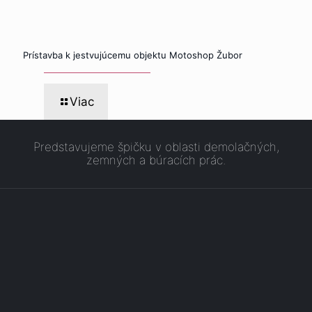
Prístavba k jestvujúcemu objektu Motoshop Žubor
Viac
Predstavujeme špičku v oblasti demolačných,
zemných a búracích prác.