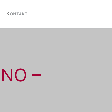
K
ONTAKT
 NO –