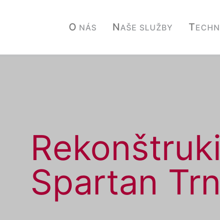
O
N
T
NÁS
AŠE SLUŽBY
ECHN
Rekonštruki
Spartan Tr