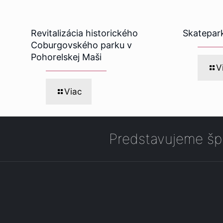
Revitalizácia historického
Skatepar
Coburgovského parku v
Pohorelskej Maši
V
Viac
Predstavujeme špi