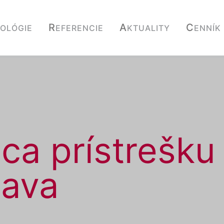
R
A
C
OLÓGIE
EFERENCIE
KTUALITY
ENNÍK
ca prístrešku
nava