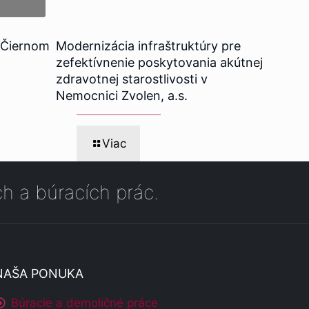
 Čiernom
Modernizácia infraštruktúry pre
zefektívnenie poskytovania akútnej
zdravotnej starostlivosti v
Nemocnici Zvolen, a.s.
Viac
h a búracích prác.
NAŠA PONUKA
Búracie a demoličné práce