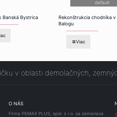
default
k Banská Bystrica
Rekonštrukcia chodníka v
Balogu
iac
Viac
čku v oblasti demolačných, zemnýc
O NÁS
Firma PEMAX PLUS, spol. s r.o. sa zameriava