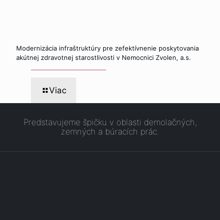
Modernizácia infraštruktúry pre zefektívnenie poskytovania
akútnej zdravotnej starostlivosti v Nemocnici Zvolen, a.s.
Viac
Predstavujeme špičku v oblasti demolačných,
zemných a búracích prác.