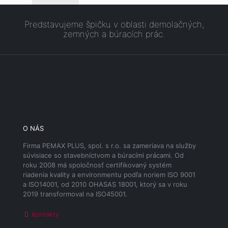
Predstavujeme špičku v oblasti demolačných,
zemných a búracích prác.
O NÁS
Firma PEMAX PLUS, spol. s r.o. sa zameriava na služby
súvisiace so stavebníctvom a búracími prácami. Od
roku 2008 má spoločnosť certifikovaný systém
riadenia kvality a environmentu podľa noriem ISO 9001
a ISO14001, od 2010 OHASAS 18001, ktorý sa v roku
2019 transformoval na ISO45001.
Kontakty