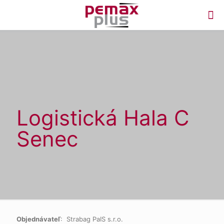
Logistická Hala C
Senec
Objednávateľ
: Strabag PaIS s.r.o.