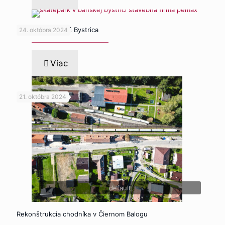
Skatepark Banská Bystrica
24. októbra 2024
Viac
21. októbra 2024
default
Rekonštrukcia chodníka v Čiernom Balogu