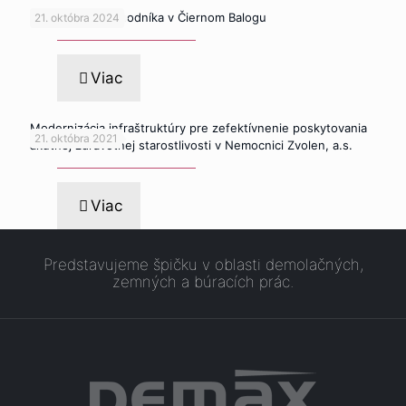
Rekonštrukcia chodníka v Čiernom Balogu
21. októbra 2024
Viac
Modernizácia infraštruktúry pre zefektívnenie poskytovania
21. októbra 2021
akútnej zdravotnej starostlivosti v Nemocnici Zvolen, a.s.
Viac
Predstavujeme špičku v oblasti demolačných,
zemných a búracích prác.