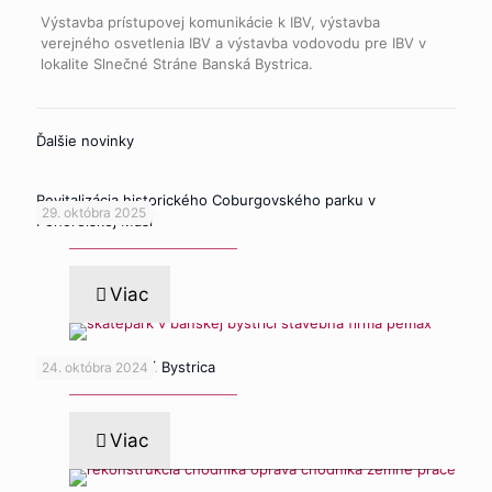
Výstavba prístupovej komunikácie k IBV, výstavba
verejného osvetlenia IBV a výstavba vodovodu pre IBV v
lokalite Slnečné Stráne Banská Bystrica.
Ďalšie novinky
Revitalizácia historického Coburgovského parku v
29. októbra 2025
Pohorelskej Maši
Viac
Skatepark Banská Bystrica
24. októbra 2024
Viac
default