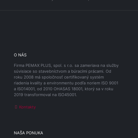
O NÁS
Firma PEMAX PLUS, spol. s r.o. sa zameriava na služby
súvisiace so stavebníctvom a búracími prácami. Od
roku 2008 má spoločnosť certifikovaný systém
riadenia kvality a environmentu podľa noriem ISO 9001
a ISO14001, od 2010 OHASAS 18001, ktorý sa v roku
2019 transformoval na ISO45001.
Kontakty
NAŠA PONUKA