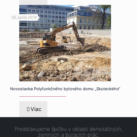
25. apríla 2019
Novostavba Polyfunkčného bytového domu „Skuteckého“
Viac
Predstavujeme špičku v oblasti demolačných,
zemných a búracích prác.