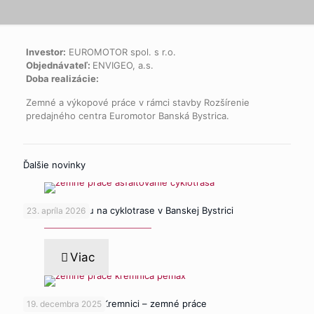
Investor:
EUROMOTOR spol. s r.o.
Objednávateľ:
ENVIGEO, a.s.
Doba realizácie:
Zemné a výkopové práce v rámci stavby Rozšírenie
predajného centra Euromotor Banská Bystrica.
Ďalšie novinky
Pokládka asfaltu na cyklotrase v Banskej Bystrici
23. apríla 2026
Viac
Detenčný ústav v Kremnici – zemné práce
19. decembra 2025