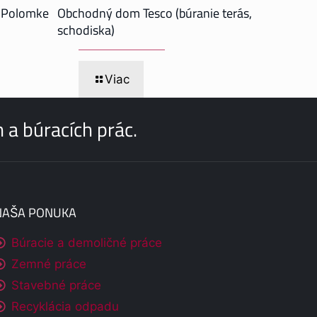
v Polomke
Obchodný dom Tesco (búranie terás,
schodiska)
Viac
a búracích prác.
NAŠA PONUKA
Búracie a demoličné práce
Zemné práce
Stavebné práce
Recyklácia odpadu