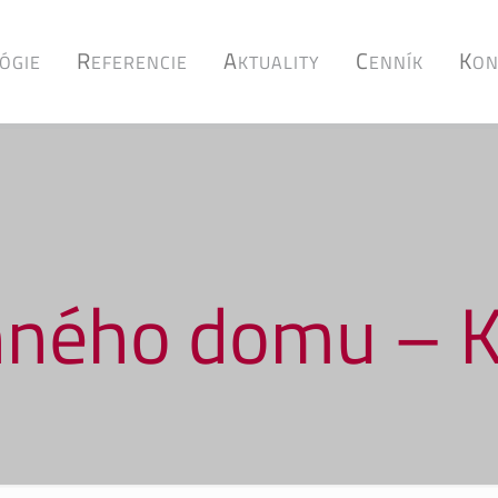
R
A
C
K
ÓGIE
EFERENCIE
KTUALITY
ENNÍK
ON
inného domu – 