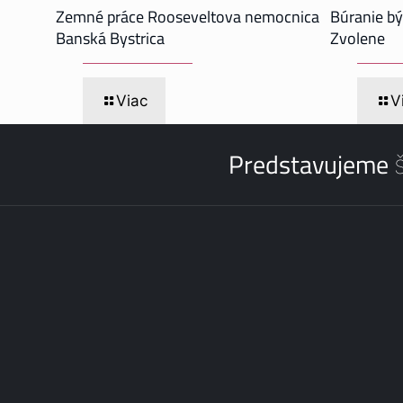
Zemné práce Rooseveltova nemocnica
Búranie b
Banská Bystrica
Zvolene
Viac
V
Predstavujeme š