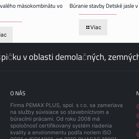
ývalého mäsokombinátu vo
Búranie stavby Detské jasle 
Viac
iac
pičku v oblasti demolačných, zemných 
O NÁS
Firma PEMAX PLUS, spol. s r.o. sa zameriava
na služby súvisiace so stavebníctvom a
búracími prácami. Od roku 2008 má
spoločnosť certifikovaný systém riadenia
kvality a environmentu podľa noriem ISO