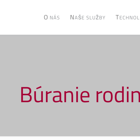
O
N
T
NÁS
AŠE SLUŽBY
ECHNOL
Búranie rod