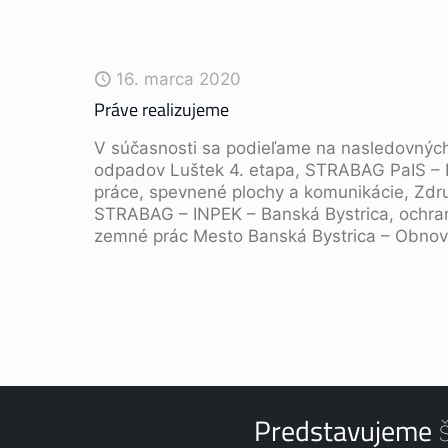
16. marca 2020
Práve realizujeme
V súčasnosti sa podieľame na nasledovných
odpadov Luštek 4. etapa, STRABAG PaIS 
práce, spevnené plochy a komunikácie, Zdr
STRABAG – INPEK – Banská Bystrica, ochran
zemné prác Mesto Banská Bystrica – Obno
Predstavujeme š