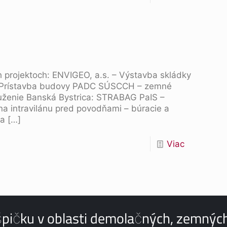
 projektoch: ENVIGEO, a.s. – Výstavba skládky
– Prístavba budovy PADC SÚSCCH – zemné
uženie Banská Bystrica: STRABAG PaIS –
a intravilánu pred povodňami – búracie a
va
[…]
Viac
pičku v oblasti demolačných, zemných 