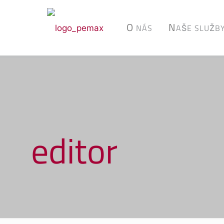
O
N
NÁS
AŠE SLUŽB
editor