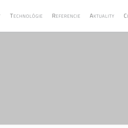
T
R
A
C
Y
ECHNOLÓGIE
EFERENCIE
KTUALITY