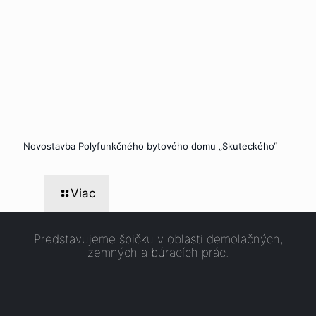
Novostavba Polyfunkčného bytového domu „Skuteckého“
Viac
Predstavujeme špičku v oblasti demolačných,
zemných a búracích prác.